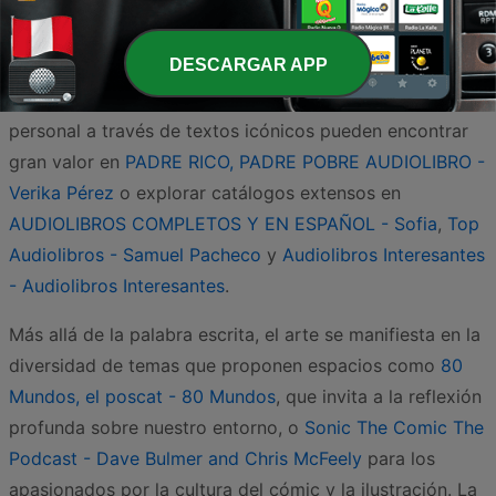
Libro Una Hora - SER Podcast
brinda la oportunidad de
conocer grandes títulos en un tiempo reducido, perfecto
DESCARGAR APP
para el ritmo de la vida moderna. Asimismo, los oyentes
interesados en el aprendizaje continuo y el desarrollo
personal a través de textos icónicos pueden encontrar
gran valor en
PADRE RICO, PADRE POBRE AUDIOLIBRO -
Verika Pérez
o explorar catálogos extensos en
AUDIOLIBROS COMPLETOS Y EN ESPAÑOL - Sofia
,
Top
Audiolibros - Samuel Pacheco
y
Audiolibros Interesantes
- Audiolibros Interesantes
.
Más allá de la palabra escrita, el arte se manifiesta en la
diversidad de temas que proponen espacios como
80
Mundos, el poscat - 80 Mundos
, que invita a la reflexión
profunda sobre nuestro entorno, o
Sonic The Comic The
Podcast - Dave Bulmer and Chris McFeely
para los
apasionados por la cultura del cómic y la ilustración. La