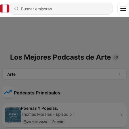
Los Mejores Podcasts de Arte
50
Arte
Podcasts Principales
Poemas Y Poesías.
Thomas Morales - Episodio 1
28 mar. 2026
1 min