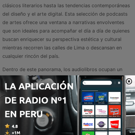
clásicos literarios hasta las tendencias contemporáneas
del diseño y el arte digital. Esta selección de podcasts
de artes ofrece una ventana a narrativas envolventes
que son ideales para acompañar el día a día de quienes
buscan enriquecer su perspectiva estética y cultural
mientras recorren las calles de Lima o descansan en
cualquier rincón del país.
Dentro de este panorama, los audiolibros ocupan un
lugar privilegiado, facilitando el acceso a obras
fundamentales de la literatura universal y regional.
Producciones como
Mi Novela Favorita - EStefani
Romero
resuenan especialmente en el público peruano
al revivir historias que han marcado generaciones con
una calidad interpretativa excepcional. Para quienes
prefieren un formato de síntesis literaria dinámica,
Un