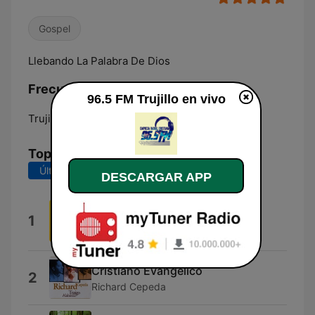
Gospel
Llebando La Palabra De Dios
Frecuencias 96.5 FM Trujillo:
96.5 FM Trujillo en vivo
Trujillo:
Online
Top Canciones
Últimos 7 días
Últimos 30 días
DESCARGAR APP
Prince (Online-Audio-
1
Converter.Com)
Micky
Cristiano Evangelico
2
Richard Cepeda