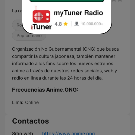
La radio de la familia otaku!
Rock clásico
Alternativa / Indie
Pop coreano
Organización No Gubernamental (ONG) que busca
compartir la cultura japonesa, también mantener
informado a los fans sobre los nuevos estrenos
anime a través de nuestras redes sociales, web y
radio en linea durante las 24 horas del día.
Frecuencias Anime.ONG:
Lima:
Online
Contactos
Sitio web
https://www.anime.ong