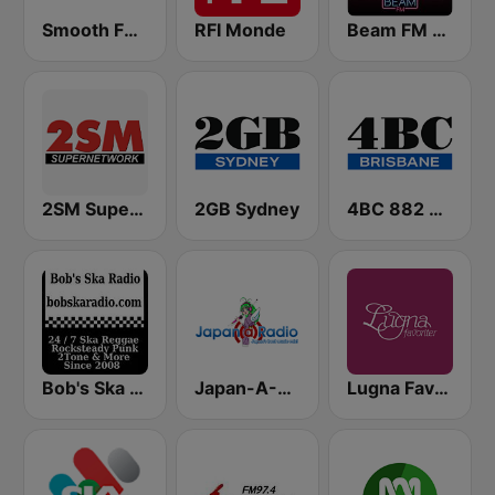
Smooth FM 95.3 Sydney
RFI Monde
Beam FM - Adult Hits Canada
2SM Super Radio
2GB Sydney
4BC 882 Brisbane
Bob's Ska Radio
Japan-A-Radio 日本流行音樂與動畫卡通歌曲
Lugna Favoriter