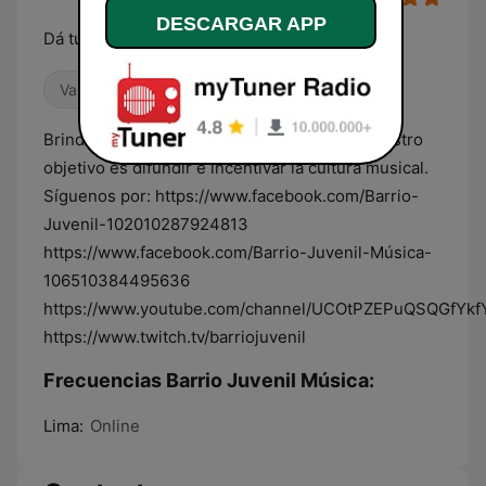
DESCARGAR APP
Dá tu máximo esfuerzo
Variado
Electrónica
Latino
Brindamos un contenido musical variado, nuestro
objetivo es difundir e incentivar la cultura musical.
Síguenos por: https://www.facebook.com/Barrio-
Juvenil-102010287924813
https://www.facebook.com/Barrio-Juvenil-Música-
106510384495636
https://www.youtube.com/channel/UCOtPZEPuQSQGfYk
https://www.twitch.tv/barriojuvenil
Frecuencias Barrio Juvenil Música:
Lima:
Online