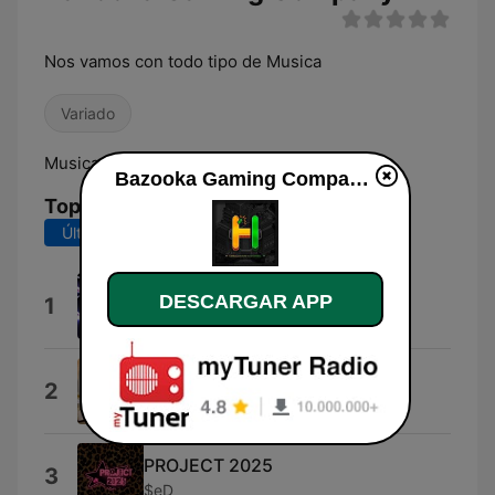
Nos vamos con todo tipo de Musica
Variado
Musica Variada
Bazooka Gaming Company en vivo
Top Canciones
Últimos 7 días
Últimos 30 días
2026
DESCARGAR APP
1
2026
Falca Mihail
2
Falca Mihail
PROJECT 2025
3
$eD