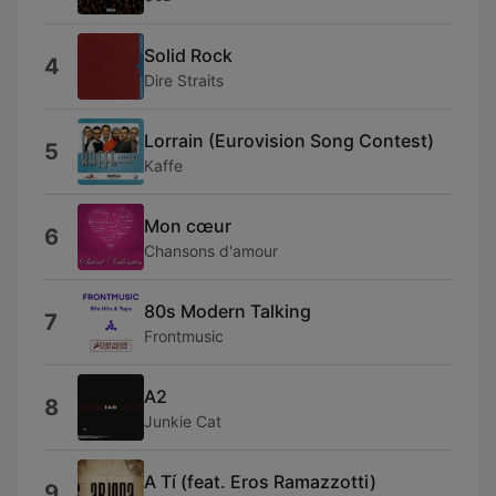
Solid Rock
4
Dire Straits
Lorrain (Eurovision Song Contest)
5
Kaffe
Mon cœur
6
Chansons d'amour
80s Modern Talking
7
Frontmusic
A2
8
Junkie Cat
A Tí (feat. Eros Ramazzotti)
9