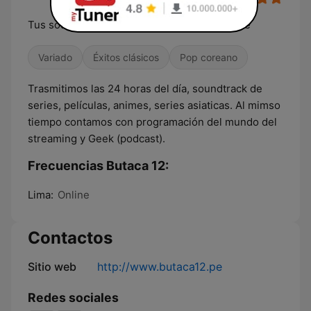
Tus soundtrack del ayer, de hoy y de siempre
Variado
Éxitos clásicos
Pop coreano
Trasmitimos las 24 horas del día, soundtrack de
series, películas, animes, series asiaticas. Al mimso
tiempo contamos con programación del mundo del
streaming y Geek (podcast).
Frecuencias Butaca 12:
Lima:
Online
Contactos
Sitio web
http://www.butaca12.pe
Redes sociales