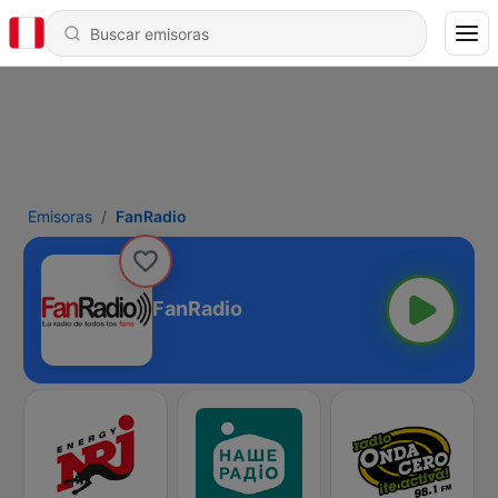
Emisoras
FanRadio
FanRadio