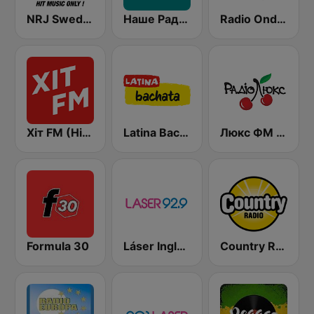
NRJ Sweden
Наше Радио (Nashe Radio) 107.9
Radio Onda Cero
Хіт FM (Hit FM)
Latina Bachata
Люкс ФМ Україна - Lux FM Ukraine
Formula 30
Láser Inglés 92.9
Country Radio