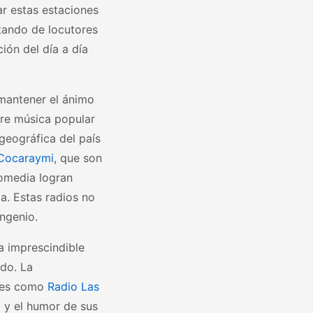
ar estas estaciones
utando de locutores
ión del día a día
mantener el ánimo
tre música popular
 geográfica del país
Cocaraymi
, que son
comedia logran
ia. Estas radios no
ngenio.
a imprescindible
ido. La
ones como
Radio Las
to y el humor de sus