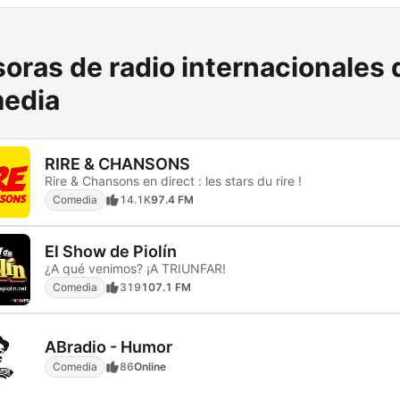
oras de radio internacionales 
edia
RIRE & CHANSONS
Rire & Chansons en direct : les stars du rire !
Comedia
14.1K
97.4 FM
El Show de Piolín
¿A qué venimos? ¡A TRIUNFAR!
Comedia
319
107.1 FM
ABradio - Humor
Comedia
86
Online