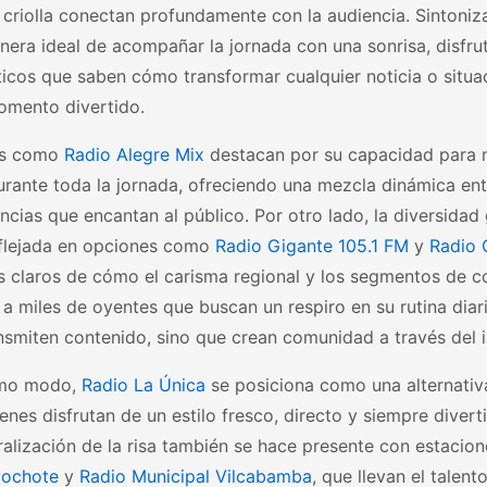
 criolla conectan profundamente con la audiencia. Sintoniz
nera ideal de acompañar la jornada con una sonrisa, disfr
icos que saben cómo transformar cualquier noticia o situac
omento divertido.
as como
Radio Alegre Mix
destacan por su capacidad para 
urante toda la jornada, ofreciendo una mezcla dinámica en
ncias que encantan al público. Por otro lado, la diversidad
eflejada en opciones como
Radio Gigante 105.1 FM
y
Radio 
s claros de cómo el carisma regional y los segmentos de 
r a miles de oyentes que buscan un respiro en su rutina diar
nsmiten contenido, sino que crean comunidad a través del i
smo modo,
Radio La Única
se posiciona como una alternativ
enes disfrutan de un estilo fresco, directo y siempre divert
ralización de la risa también se hace presente con estaci
vochote
y
Radio Municipal Vilcabamba
, que llevan el talen