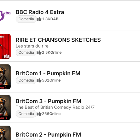
BBC Radio 4 Extra
Comedia
1.8K
DAB
RIRE ET CHANSONS SKETCHES
Les stars du rire
Comedia
2.5K
Online
BritCom 1 - Pumpkin FM
Comedia
502
Online
BritCom 3 - Pumpkin FM
The Best of British Comedy Radio 24/7
Comedia
266
Online
BritCom 2 - Pumpkin FM