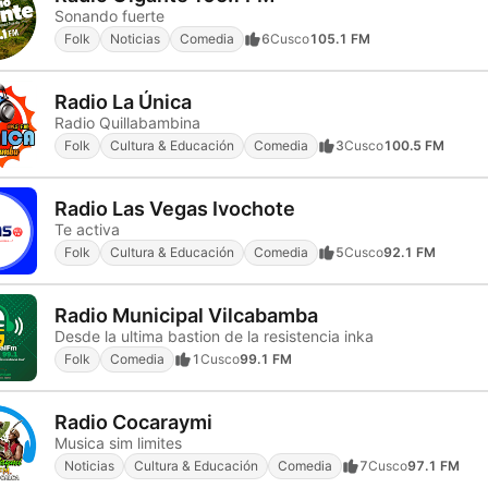
Sonando fuerte
Folk
Noticias
Comedia
6
Cusco
105.1 FM
Radio La Única
Radio Quillabambina
Folk
Cultura & Educación
Comedia
3
Cusco
100.5 FM
Radio Las Vegas Ivochote
Te activa
Folk
Cultura & Educación
Comedia
5
Cusco
92.1 FM
Radio Municipal Vilcabamba
Desde la ultima bastion de la resistencia inka
Folk
Comedia
1
Cusco
99.1 FM
Radio Cocaraymi
Musica sim limites
Noticias
Cultura & Educación
Comedia
7
Cusco
97.1 FM