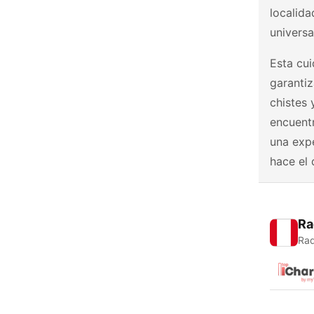
localida
universa
Esta cu
garantiz
chistes 
encuentr
una expe
hace el 
Ra
Rad