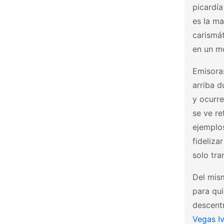
picardía
es la ma
carismát
en un m
Emisor
arriba d
y ocurre
se ve r
ejemplo
fideliza
solo tra
Del mi
para qui
descent
Vegas I