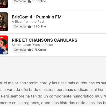
Comedia
530
Online
BritCom 4 - Pumpkin FM
A Blast from the Past
Comedia
423
Online
RIRE ET CHANSONS CANULARS
Martin, Jean-Yves Lafesse
Comedia
2.7K
Online
r el mejor entretenimiento y las risas más auténticas es s
a la variada oferta de emisoras peruanas dedicadas al humor
n Perú siempre ha tenido un componente humorístico muy f
mente en las regiones, donde las historias cotidianas, las b