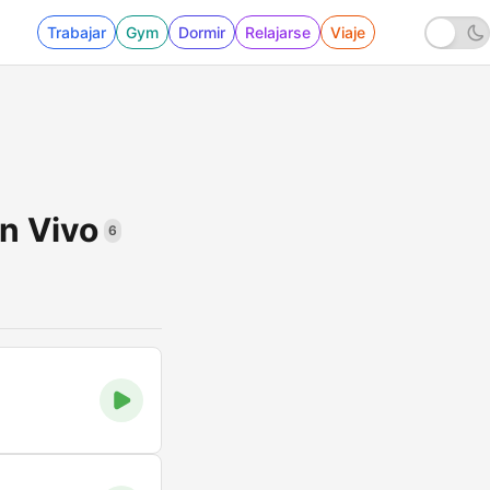
Trabajar
Gym
Dormir
Relajarse
Viaje
n Vivo
6