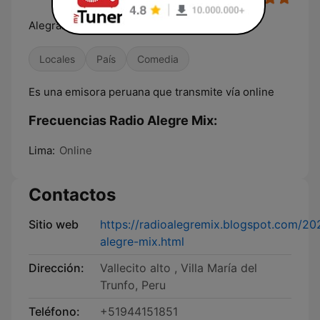
Alegrando tu vida
Locales
País
Comedia
Es una emisora peruana que transmite vía online
Frecuencias Radio Alegre Mix:
Lima:
Online
Contactos
Sitio web
https://radioalegremix.blogspot.com/20
alegre-mix.html
Dirección:
Vallecito alto , Villa María del
Trunfo, Peru
Teléfono:
+51944151851