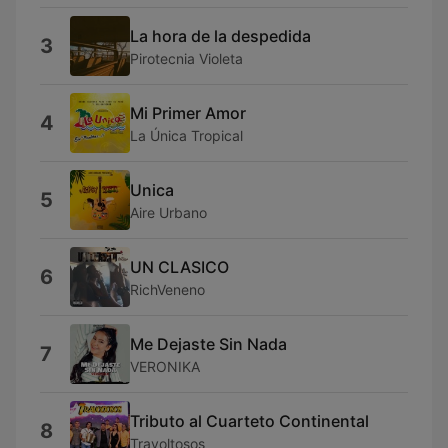
La hora de la despedida
3
Pirotecnia Violeta
Mi Primer Amor
4
La Única Tropical
Unica
5
Aire Urbano
UN CLASICO
6
RichVeneno
Me Dejaste Sin Nada
7
VERONIKA
Tributo al Cuarteto Continental
8
Travoltosos