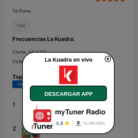
Te Pone.
País
Frecuencias La Kuadra:
Chota:
94.3 FM
La Kuadra en vivo
Cutervo:
105.3 FM
Top Canciones
Últimos 7 días
Últimos 30 días
DESCARGAR APP
La larva
1
Kuadra
Fiestas Patrias
2
LreyKeioxxo