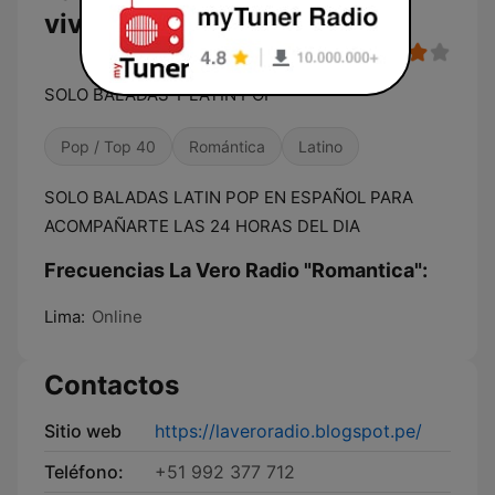
vivo
SOLO BALADAS Y LATIN POP
Pop / Top 40
Romántica
Latino
SOLO BALADAS LATIN POP EN ESPAÑOL PARA
ACOMPAÑARTE LAS 24 HORAS DEL DIA
Frecuencias La Vero Radio "Romantica":
Lima:
Online
Contactos
Sitio web
https://laveroradio.blogspot.pe/
Teléfono:
+51 992 377 712