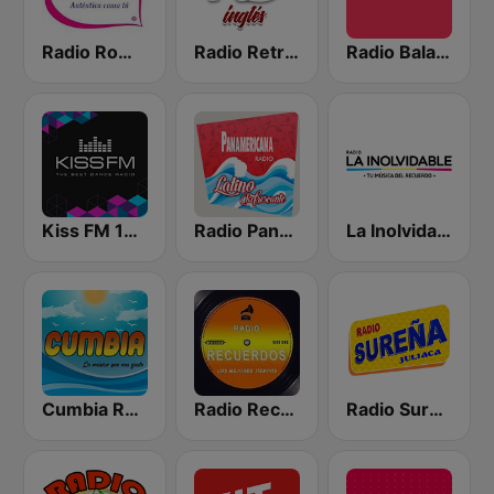
Radio Romántica
Radio Retro Baladas en Inglés
Radio Baladitas
Kiss FM 106.5 (Кисc ФМ)
Radio Panamericana - Latino Refrescante
La Inolvidable
Cumbia Radio
Radio Recuerdos
Radio Sureña Perú