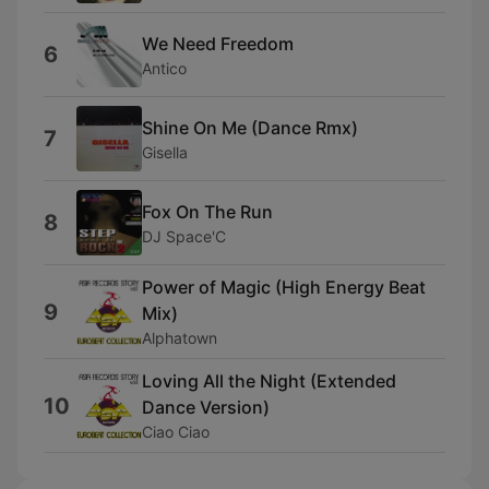
We Need Freedom
6
Antico
Shine On Me (Dance Rmx)
7
Gisella
Fox On The Run
8
DJ Space'C
Power of Magic (High Energy Beat
9
Mix)
Alphatown
Loving All the Night (Extended
10
Dance Version)
Ciao Ciao