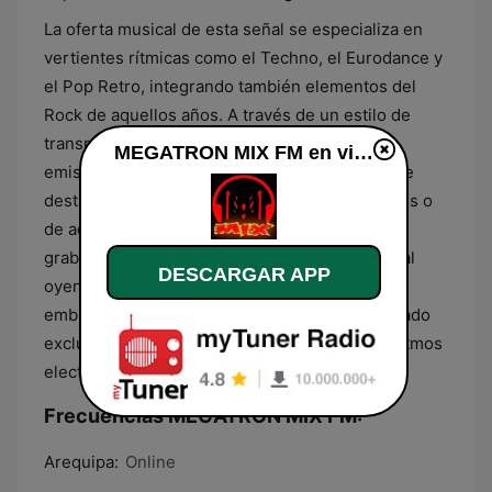
La oferta musical de esta señal se especializa en
vertientes rítmicas como el Techno, el Eurodance y
el Pop Retro, integrando también elementos del
Rock de aquellos años. A través de un estilo de
transmisión basado en la mezcla de pistas, la
MEGATRON MIX FM en vivo
emisora proporciona una secuencia sonora que
destaca por la ausencia de bloques informativos o
de actualidad, priorizando la continuidad de las
grabaciones originales. Este enfoque permite al
DESCARGAR APP
oyente acceder a un flujo constante de temas
emblemáticos, consolidando un espacio dedicado
exclusivamente a la nostalgia musical y a los ritmos
electrónicos y pop de décadas pasadas.
Frecuencias MEGATRON MIX FM:
Arequipa:
Online