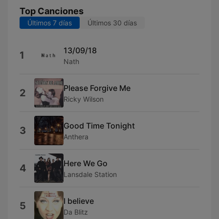
Top Canciones
Últimos 7 días
Últimos 30 días
13/09/18
1
Nath
Please Forgive Me
2
Ricky Wilson
Good Time Tonight
3
Anthera
Here We Go
4
Lansdale Station
I believe
5
Da Blitz