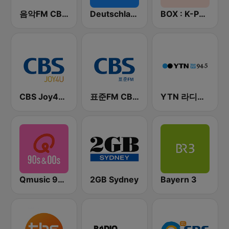
음악FM CBS 라디오 (Music FM)
Deutschlandfunk
BOX : K-POP 케이팝
CBS Joy4U-CBS 라디오
표준FM CBS 라디오 (Standard FM)
YTN 라디오 (YTN FM) - 24 Hours News Channel
Qmusic 90's & 00's
2GB Sydney
Bayern 3