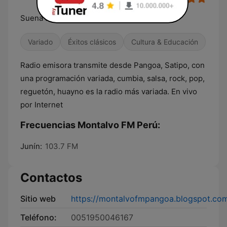
Suena a colores
Variado
Éxitos clásicos
Cultura & Educación
Radio emisora transmite desde Pangoa, Satipo, con
una programación variada, cumbia, salsa, rock, pop,
reguetón, huayno es la radio más variada. En vivo
por Internet
Frecuencias Montalvo FM Perú:
Junín:
103.7 FM
Contactos
Sitio web
https://montalvofmpangoa.blogspot.co
Teléfono:
0051950046167