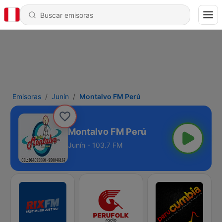
Emisoras
Junín
Montalvo FM Perú
Montalvo FM Perú
Junín - 103.7 FM