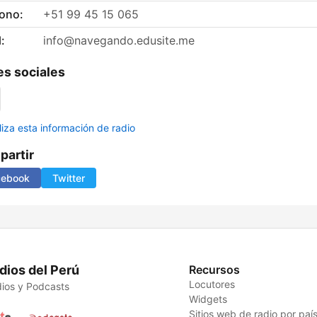
fono:
+51 99 45 15 065
:
info@navegando.edusite.me
s sociales
liza esta información de radio
artir
cebook
Twitter
dios del Perú
Recursos
Locutores
ios y Podcasts
Widgets
Sitios web de radio por paí