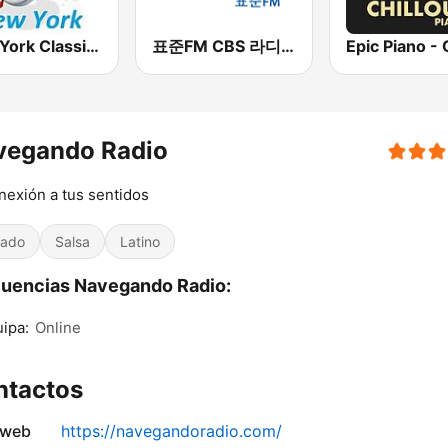
New York Classic Hits
표준FM CBS 라디오 (Standard FM)
vegando Radio
nexión a tus sentidos
iado
Salsa
Latino
uencias Navegando Radio:
ipa:
Online
ntactos
 web
https://navegandoradio.com/