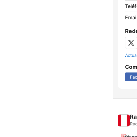
Telé
Email
Rede
Actua
Comp
Fa
Ra
Rad