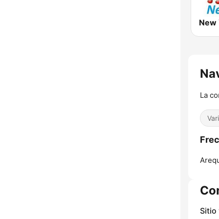
Na
La co
Var
Frec
Arequ
Co
Sitio