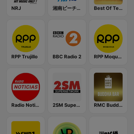
NRJ
湘南ビーチFM (Shonan Beach FM)
Best Of Techno
RPP Trujillo
BBC Radio 2
RPP Moquegua
Radio Noticias Perú
2SM Super Radio
RMC Buddha-Bar Monte Carlo