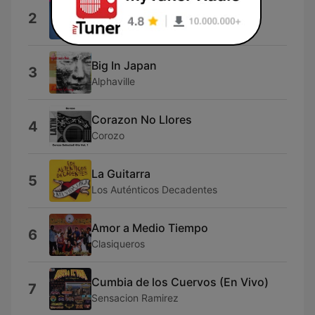
Mix Mi Chilala
2
Lisseth Alexandra
Big In Japan
3
Alphaville
Corazon No Llores
4
Corozo
La Guitarra
5
Los Auténticos Decadentes
Amor a Medio Tiempo
6
Clasiqueros
Cumbia de los Cuervos (En Vivo)
7
Sensacion Ramirez