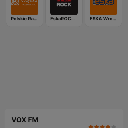
Polskie Radio Program I (PR1) Jedynka
EskaROCK Warszawa
ESKA Wrocław
VOX FM