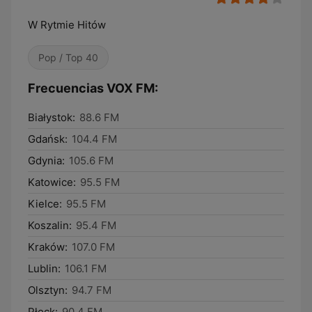
W Rytmie Hitów
Pop / Top 40
Frecuencias VOX FM:
Białystok:
88.6 FM
Gdańsk:
104.4 FM
Gdynia:
105.6 FM
Katowice:
95.5 FM
Kielce:
95.5 FM
Koszalin:
95.4 FM
Kraków:
107.0 FM
Lublin:
106.1 FM
Olsztyn:
94.7 FM
Płock:
90.4 FM