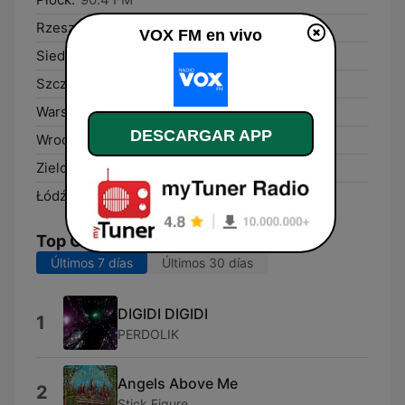
Rzeszów:
97.1 FM
VOX FM en vivo
Siedlce:
91.3 FM
Szczecin:
95.7 FM
Warsaw:
104.4 FM
DESCARGAR APP
Wrocław:
101.5 FM
Zielona Góra:
95.3 FM
Łódź:
97.9 FM
Top Canciones
Últimos 7 días
Últimos 30 días
DIGIDI DIGIDI
1
PERDOLIK
Angels Above Me
2
Stick Figure