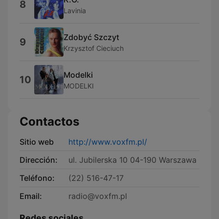
8
Lavinia
Zdobyć Szczyt
9
Krzysztof Cieciuch
Modelki
10
MODELKI
Contactos
Sitio web
http://www.voxfm.pl/
Dirección:
ul. Jubilerska 10 04-190 Warszawa
Teléfono:
(22) 516-47-17
Email:
radio@voxfm.pl
Redes sociales