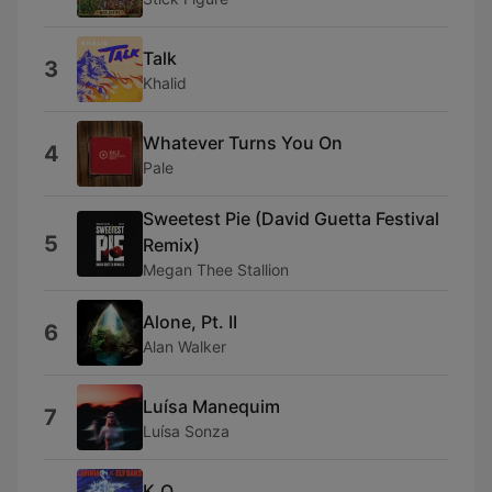
Talk
3
Khalid
Whatever Turns You On
4
Pale
Sweetest Pie (David Guetta Festival
5
Remix)
Megan Thee Stallion
Alone, Pt. II
6
Alan Walker
Luísa Manequim
7
Luísa Sonza
K.O.