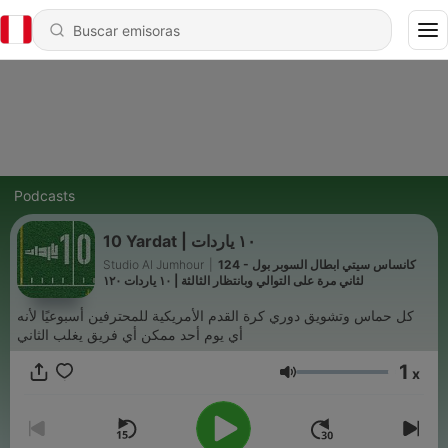
Podcasts
10 Yardat | ١٠ ياردات
124 - كانساس سيتي ابطال السوبر بول
|
Studio Al Jumhour
لثاني مرة على التوالي وبانتظار الثالثة | ١٠ ياردات ١٢٠
كل حماس وتشويق دوري كرة القدم الأمريكية للمحترفين أسبوعيًا لأنه
أي يوم أحد ممكن أي فريق يغلب الثاني
1
x
Volumen