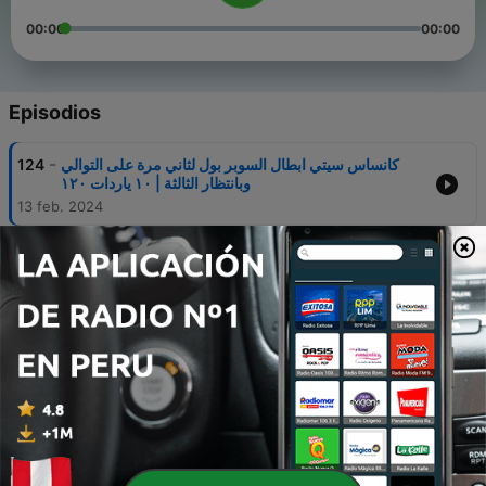
00:00
00:00
Episodios
-
كانساس سيتي ابطال السوبر بول لثاني مرة على التوالي
124
وبانتظار الثالثة | ١٠ ياردات ١٢٠
13 feb. 2024
-
تحضيرات مكثفة للسوبر بول | كيف تتابع السويربول لو ما
123
إلك بالفوتبول؟
Tue, 6 Feb 2024 18:08:10 +0000
-
ماهومز يقود كانساس لثاني سوبر بول عالتوالي لينافس سان
122
فرانسيسكو على اللقب
30 ene. 2024
-
الديفيجونال راوند: كانساس سيتي تتفوق بلقاء السحاب | أكبر
121
انتصار في تاريخ ديترويت
23 ene. 2024