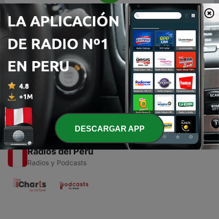
00:00
00:00
Episodios
-
1
12 Hábitos de la Gente Exitosa
04 ago. 2020
DESCARGAR APP
Radios del Perú
Radios y Podcasts