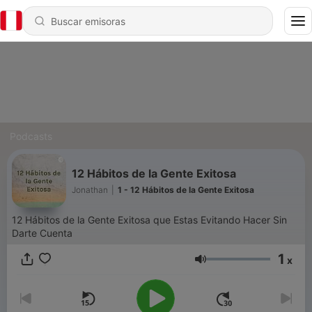
Podcasts
12 Hábitos de la Gente Exitosa
Jonathan
|
1 - 12 Hábitos de la Gente Exitosa
12 Hábitos de la Gente Exitosa que Estas Evitando Hacer Sin
Darte Cuenta
1
x
Volumen