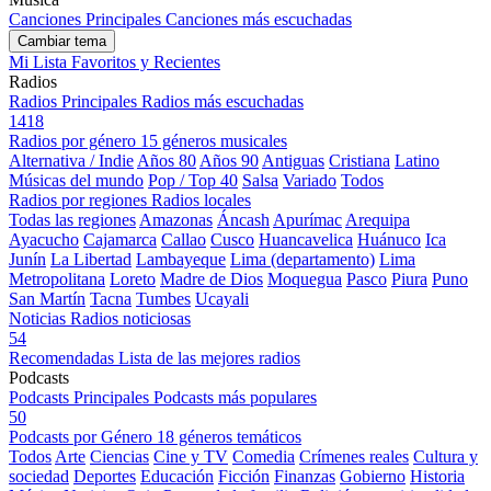
Canciones Principales
Canciones más escuchadas
Cambiar tema
Mi Lista
Favoritos y Recientes
Radios
Radios Principales
Radios más escuchadas
1418
Radios por género
15 géneros musicales
Alternativa / Indie
Años 80
Años 90
Antiguas
Cristiana
Latino
Músicas del mundo
Pop / Top 40
Salsa
Variado
Todos
Radios por regiones
Radios locales
Todas las regiones
Amazonas
Áncash
Apurímac
Arequipa
Ayacucho
Cajamarca
Callao
Cusco
Huancavelica
Huánuco
Ica
Junín
La Libertad
Lambayeque
Lima (departamento)
Lima
Metropolitana
Loreto
Madre de Dios
Moquegua
Pasco
Piura
Puno
San Martín
Tacna
Tumbes
Ucayali
Noticias
Radios noticiosas
54
Recomendadas
Lista de las mejores radios
Podcasts
Podcasts Principales
Podcasts más populares
50
Podcasts por Género
18 géneros temáticos
Todos
Arte
Ciencias
Cine y TV
Comedia
Crímenes reales
Cultura y
sociedad
Deportes
Educación
Ficción
Finanzas
Gobierno
Historia