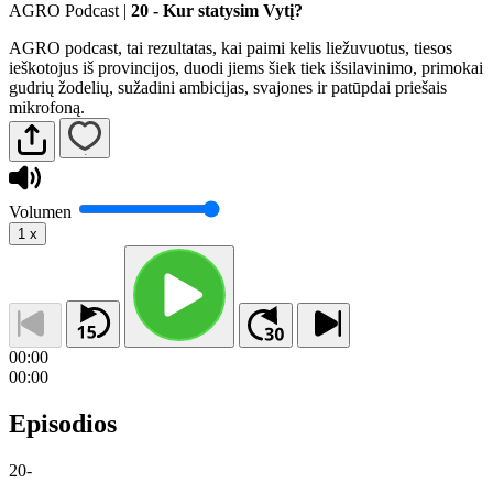
AGRO Podcast
|
20 - Kur statysim Vytį?
AGRO podcast, tai rezultatas, kai paimi kelis liežuvuotus, tiesos
ieškotojus iš provincijos, duodi jiems šiek tiek išsilavinimo, primokai
gudrių žodelių, sužadini ambicijas, svajones ir patūpdai priešais
mikrofoną.
Volumen
1
x
00:00
00:00
Episodios
20
-