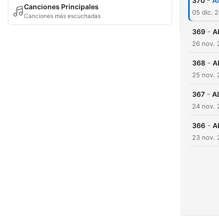
-
370
Al
Canciones Principales
05 dic. 
Canciones más escuchadas
-
369
A
26 nov. 
-
368
A
25 nov. 
-
367
A
24 nov. 
-
366
A
23 nov. 