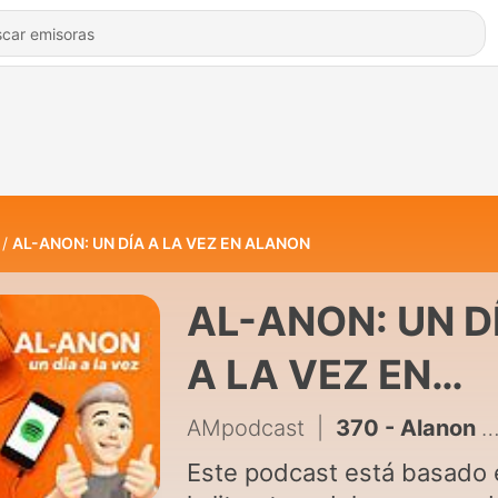
AL-ANON: UN DÍA A LA VEZ EN ALANON
AL-ANON: UN D
A LA VEZ EN
ALANON
AMpodcast
|
370 - Alanon - un día a la vez - cómo buscar un día del podcast
Este podcast está basado 