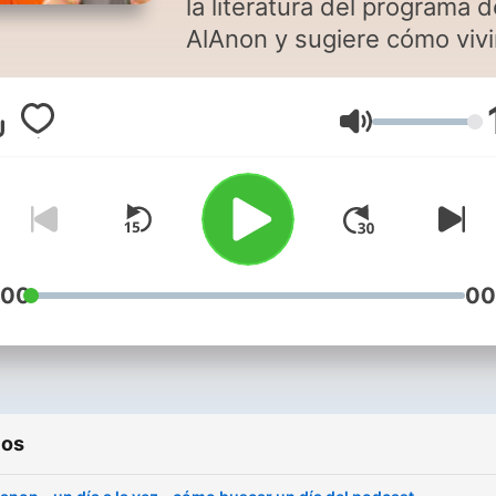
la literatura del programa d
AlAnon y sugiere cómo vivi
día a la vez para ayudar a
encontrar serenidad a
Volumen
familiares y amigos de
alcohólicos. Un día a la vez en
Al-Anon
:00
00
ios