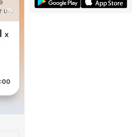
e
r un
1
x
:00