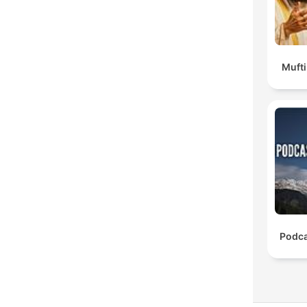
Muft
Podca