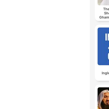
The
Sh
Ghamdi | كريم
Ingl