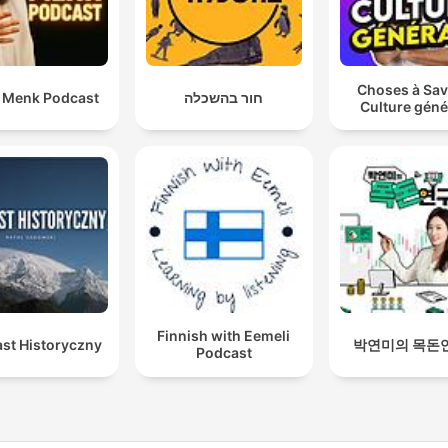
Choses à Sav
i Menk Podcast
חור בהשכלה
Culture géné
Finnish with Eemeli
st Historyczny
박연미의 목돈
Podcast