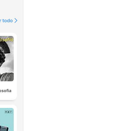
r todo
osofia