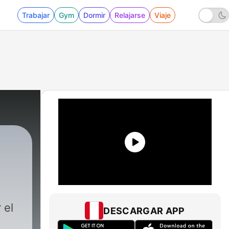
Trabajar
Gym
Dormir
Relajarse
Viaje
 el
DESCARGAR APP