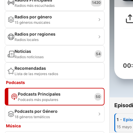
1420
Radios más escuchadas
Radios por género
15 géneros musicales
Radios por regiones
Radios locales
Noticias
54
Radios noticiosas
00
Recomendadas
Lista de las mejores radios
Podcasts
Podcasts Principales
50
Podcasts más populares
Episod
Podcasts por Género
18 géneros temáticos
-
1
Epis
Música
15 mayo