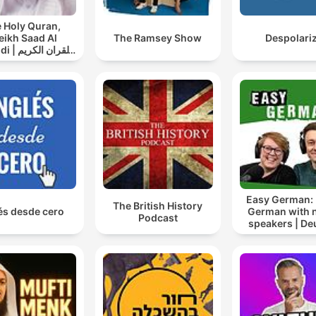
 Holy Quran,
eikh Saad Al
The Ramsey Show
Despolari
القران ال
سعد الغامدي
Easy German: 
The British History
és desde cero
German with n
Podcast
speakers | De
lernen mi
Muttersprach