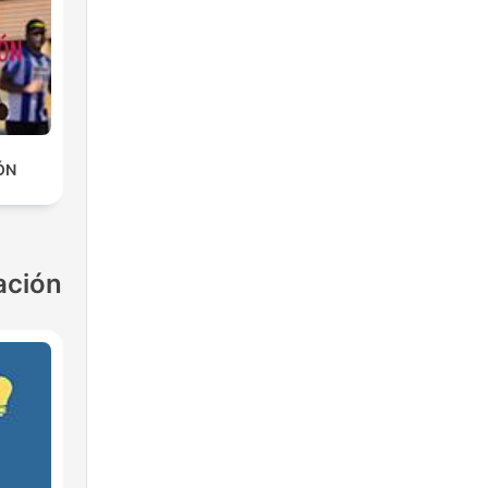
ÓN
ación