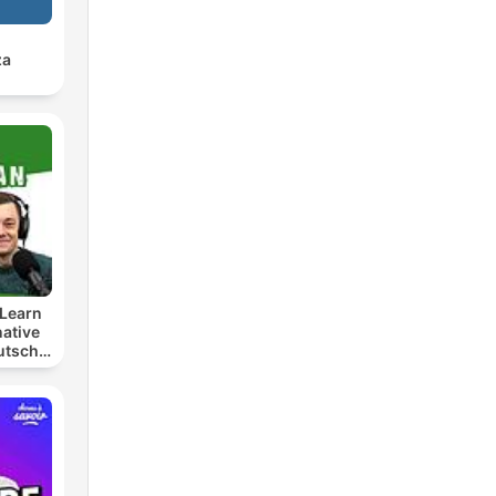
za
Learn
ative
utsch
t
lern