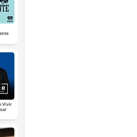
ante
e Vivir
esar