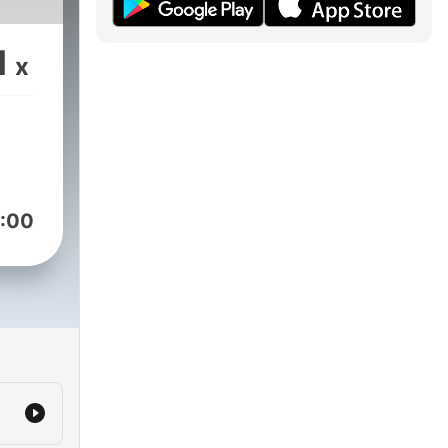
1
x
:00