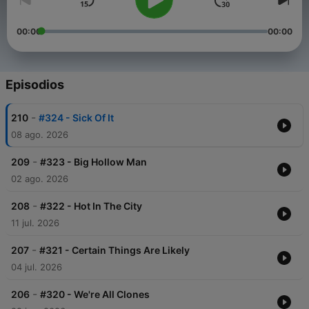
00:00
00:00
Episodios
-
210
#324 - Sick Of It
08 ago. 2026
-
209
#323 - Big Hollow Man
02 ago. 2026
-
208
#322 - Hot In The City
11 jul. 2026
-
207
#321 - Certain Things Are Likely
04 jul. 2026
-
206
#320 - We're All Clones