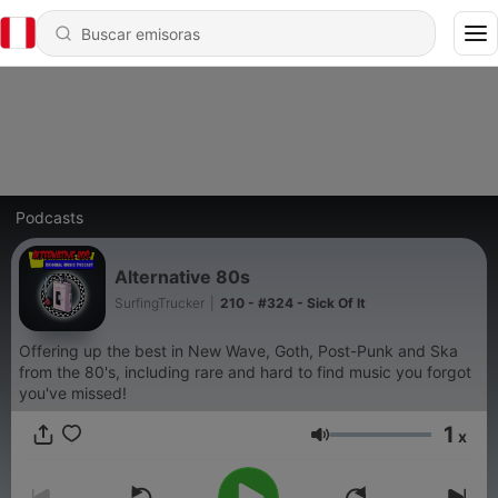
Podcasts
Alternative 80s
SurfingTrucker
|
210 - #324 - Sick Of It
Offering up the best in New Wave, Goth, Post-Punk and Ska
from the 80's, including rare and hard to find music you forgot
you've missed!
1
x
Volumen