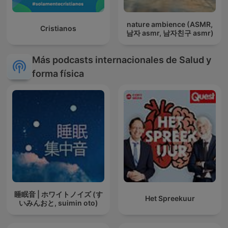
nature ambience (ASMR,
Cristianos
남자 asmr, 남자친구 asmr)
Más podcasts internacionales de Salud y
forma física
睡眠音 | ホワイトノイズ (す
Het Spreekuur
いみんおと, suimin oto)