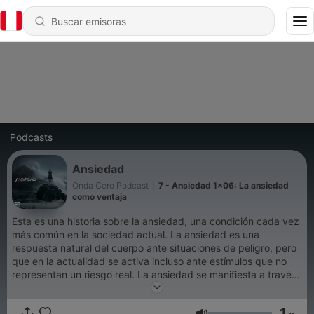
Podcasts
Ansiedad
Onda Cero Podcast
|
7 - Ansiedad 1x06: La ansiedad
como ventaja
Esta es una historia sobre la ansiedad, una condición cada vez
más común en la sociedad actual. La ansiedad es una
respuesta natural del cuerpo ante situaciones de peligro, pero
que en la actualidad se activa incluso ante estímulos que no
representan un riesgo real. La ansiedad se manifiesta a través
de diversos síntomas físicos y conductuales, como insomnio,
migrañas, obsesiones, fobias, etc. Dirección: Pablo González
1