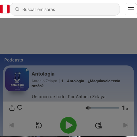
Podcasts
Antología
Antonio Zelaya
|
1 - Antología - ¿Maquiavelo tenía
razón?
Un poco de todo. Por Antonio Zelaya
1
x
Volumen