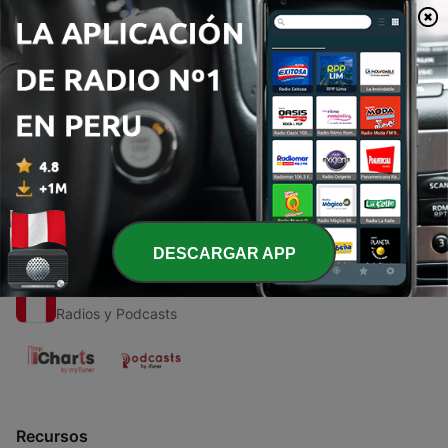
00:00
00:00
Episodios
-
1
Antología - ¿Maquiavelo tenía razón?
23 sep. 2020
DESCARGAR APP
Radios del Perú
Radios y Podcasts
Recursos