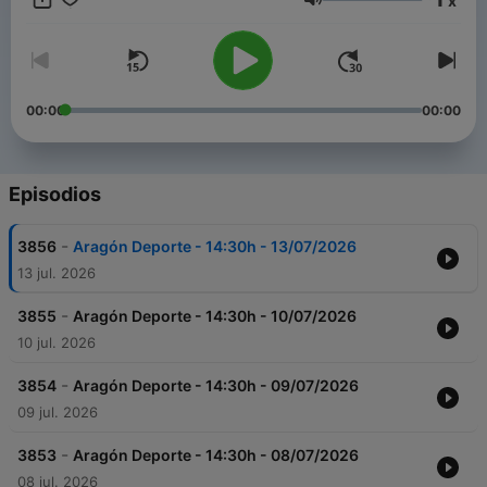
x
Aragón Deporte acerca a los oyentes las claves de la jornada y
Volumen
ofrece un punto de encuentro para los aficionados que quieren
estar informados de todo lo que ocurre en el deporte aragonés
y más allá.
00:00
00:00
Episodios
-
3856
Aragón Deporte - 14:30h - 13/07/2026
13 jul. 2026
-
3855
Aragón Deporte - 14:30h - 10/07/2026
10 jul. 2026
-
3854
Aragón Deporte - 14:30h - 09/07/2026
09 jul. 2026
-
3853
Aragón Deporte - 14:30h - 08/07/2026
08 jul. 2026