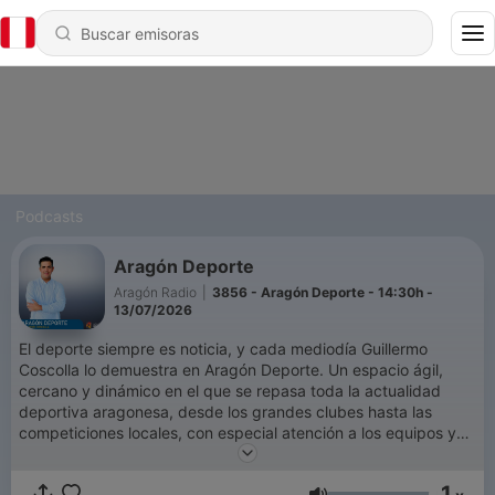
Podcasts
Aragón Deporte
Aragón Radio
|
3856 - Aragón Deporte - 14:30h -
13/07/2026
El deporte siempre es noticia, y cada mediodía Guillermo
Coscolla lo demuestra en Aragón Deporte. Un espacio ágil,
cercano y dinámico en el que se repasa toda la actualidad
deportiva aragonesa, desde los grandes clubes hasta las
competiciones locales, con especial atención a los equipos y
deportistas que mantienen viva la pasión en nuestra
comunidad. Con análisis, entrevistas y conexiones en directo,
1