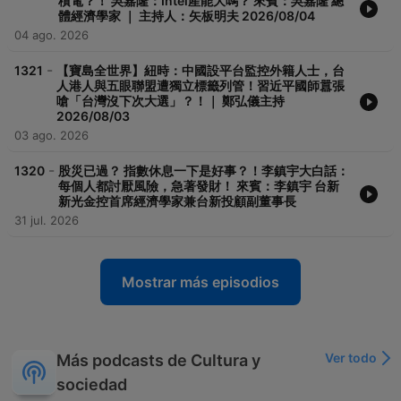
積電？！ 吳嘉隆：Intel產能大嗎？ 來賓：吳嘉隆 總
體經濟學家 ｜ 主持人：矢板明夫 2026/08/04
04 ago. 2026
-
1321
【寶島全世界】紐時：中國設平台監控外籍人士，台
人港人與五眼聯盟遭獨立標籤列管！習近平國師囂張
嗆「台灣沒下次大選」？！｜ 鄭弘儀主持
2026/08/03
03 ago. 2026
-
1320
股災已過？ 指數休息一下是好事？！李鎮宇大白話：
每個人都討厭風險，急著發財！ 來賓：李鎮宇 台新
新光金控首席經濟學家兼台新投顧副董事長
31 jul. 2026
Mostrar más episodios
Ver todo
Más podcasts de Cultura y
sociedad