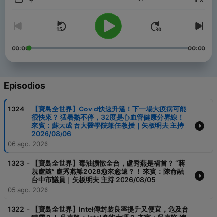
Volumen
‼【版權屬寶島聯播網所有，未經授權，不得轉載、重製，有需求請來
信告知】
--
【立即下載 寶島聯播網APP】
蘋果 IOS｜https://reurl.cc/LMxxkK
00:00
00:00
安卓 Android｜https://reurl.cc/QbllyZ
【寶島聯播網YouTube】
https://www.youtube.com/channel/UCS5EoJjZ3vZzjoPCezowCdA
Episodios
【鄭弘儀 - 寶島全世界YouTube】
https://www.youtube.com/channel/UCUv2wY_qVMFZ2Pbf70q_cIQ
【寶島聯播網Facebook】https://www.facebook.com/superfmtw
-
1324
【寶島全世界】Covid快速升溫！下一場大疫病可能
很快來？ 猛暑熱不停，32度是心血管健康分界線！
※合作邀約：fm991@superfm99-1.com.tw
來賓：蘇大成 台大醫學院兼任教授｜矢板明夫 主持
節目回饋與反應：superfm985program@gmail.com
2026/08/06
06 ago. 2026
Powered by
Firstory Hosting
-
1323
【寶島全世界】毒油擴散全台，盧秀燕是禍首？ “蔣
規盧隨” 盧秀燕離2028愈來愈遠？！ 來賓：陳俞融
台中市議員｜矢板明夫 主持 2026/08/05
05 ago. 2026
-
1322
【寶島全世界】Intel傳封裝良率提升又便宜，危及台