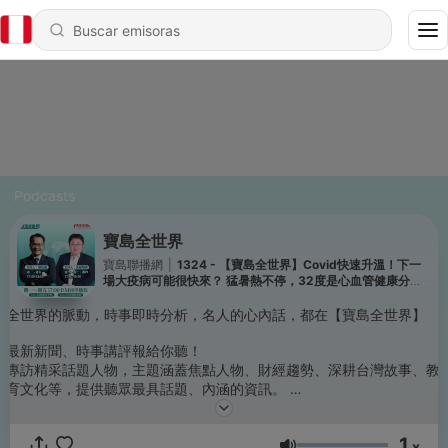
Podcasts
寶島全世界
寶島聯播網
|
1324 - 【寶島全世界】Covid快速升溫！下一
場大疫病可能很快來？ 猛暑熱不停，32度是心血管健康分界
線！ 來賓：蘇大成 台大醫學院兼任教授｜矢板明夫 主持
2026/08/06
全世界的脈動，時事即時分析，名人的心內話，都在【寶島全世界】
最新新聞、時事講評報給你聽！
專訪精采話題人物，主題涵蓋焦點人物、財經趨勢、深耕台灣故事、教
育文化等，提供聽眾最具話題、內涵的資訊。
17:00-18:00 │ 全世界放送
1
x