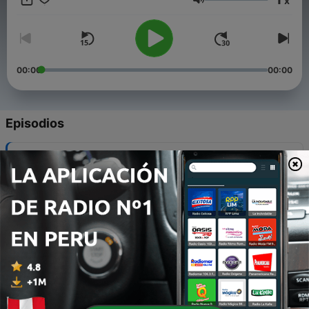
x
que se despejan dudas y miedos, infundados o no, que
Volumen
despiertan estas nuevas tecnologías. Con un tono informal,
Data Historias nos recuerda que "sólo tú eres el dueño de tus
datos". Data Historias, un podcast de BBVA.
00:00
00:00
Episodios
-
9
¿Se puede fabricar inteligencia artificial?
24 jul. 2019
-
8
Los datos de salud, la penicilina del siglo XXI
28 jun. 2019
-
7
¿Qué fue antes: el huevo o la recomendación?
24 mayo 2019
-
6
Vamos a hablar de…'fake news'
29 abr. 2019