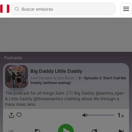
Podcasts
Big Daddy Little Daddy
Sam Dengate & Sam Burke
|
3 - Episode 3: Don't Call Me
Daddy (without asking)
The podcast for all things Sam. 🏳️‍⚧️ Big Daddy @sammy_tgen
& Little Daddy @thesemantics chatting about life through a
trans masc lens.
1
x
Volumen