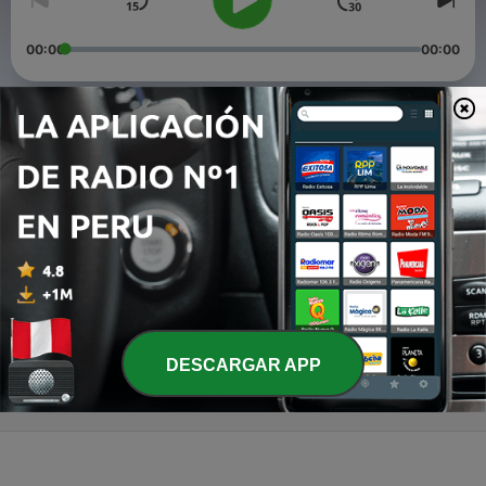
00:00
00:00
Episodios
-
3
Episode 3: Don't Call Me Daddy (without asking)
03 jul. 2021
-
2
Episode 2: Becoming Daddy
03 jun. 2021
-
1
Episode 1: Daddy Trainwreck
06 mayo 2021
DESCARGAR APP