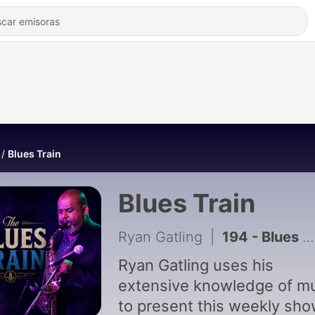
Blues Train
Blues Train
Ryan Gatling
|
194 - Blues Train - Newish Scene
Ryan Gatling uses his
extensive knowledge of m
to present this weekly sh