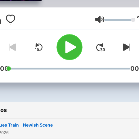
filled with Blues, Soul, Funk
Gospel and Jazz.
Volumen
:00
00
ios
ues Train - Newish Scene
 2026