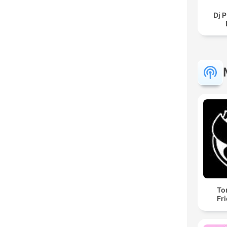
Dj P
To
Fr