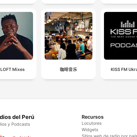
 LOFT Mixes
咖啡音乐
KISS FM Ukr
dios del Perú
Recursos
Locutores
ios y Podcasts
Widgets
Sitios web de radio por paí