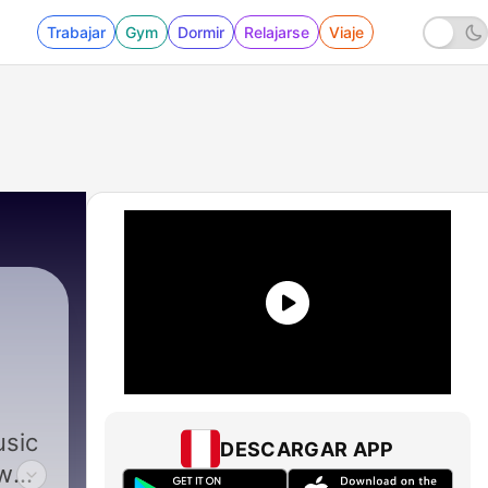
Trabajar
Gym
Dormir
Relajarse
Viaje
usic
DESCARGAR APP
ow