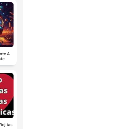
nte A
nte
iejitas