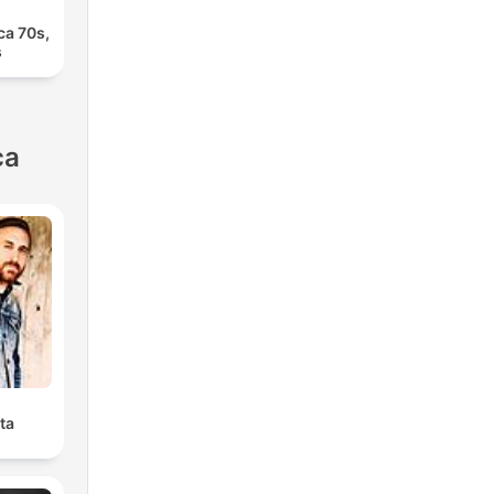
ca 70s,
s
ca
ta