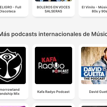
ELIGRO - Full
BOLEROS EN VOCES
El Vinilo - Músi
Discoteca
SALSERAS
80s y 90
Más podcasts internacionales de Músi
morrowland
Kafa Radyo Podcast
David Guet
iendship Mix