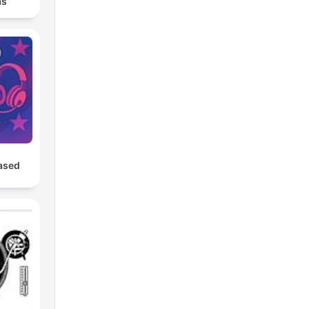
as
ased