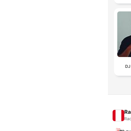
DJ
Ra
Rad