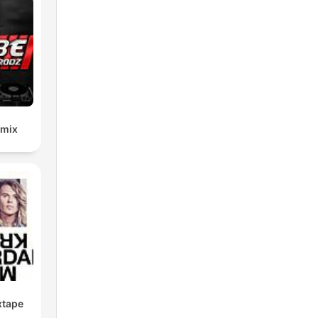
emix
xtape