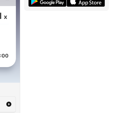
,
1
x
:00