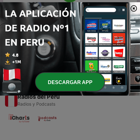
00:00
00:00
Episodios
-
1
Música para relaxar
25 abr. 2021
DESCARGAR APP
Radios del Perú
Radios y Podcasts