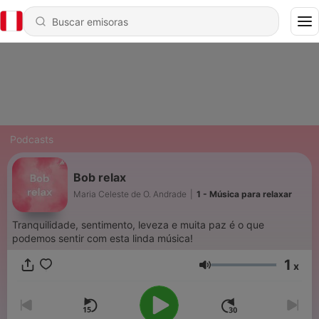
Podcasts
Bob relax
Maria Celeste de O. Andrade
|
1 - Música para relaxar
Tranquilidade, sentimento, leveza e muita paz é o que
podemos sentir com esta linda música!
1
x
Volumen