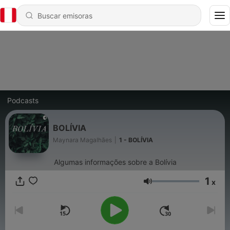
Podcasts
BOLÍVIA
Maynara Magalhães
|
1 - BOLÍVIA
Algumas informações sobre a Bolívia
1
x
Volumen