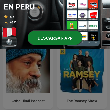
y喵小咪y
Inglês Instrumental
Más podcasts internacionales de
DESCARGAR APP
Educación
Osho Hindi Podcast
The Ramsey Show