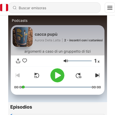
Podcasts
cacca pupù
Aurora Della Latta
|
2 - incontri con i cataniesi
argomenti a caso di un gruppetto di tizi
1
x
Volumen
00:00
00:00
Episodios