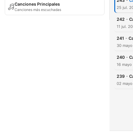
-
243
C
Canciones Principales
25 jul. 
Canciones más escuchadas
-
242
C
11 jul. 2
-
241
C
30 mayo
-
240
C
16 mayo
-
239
C
02 mayo