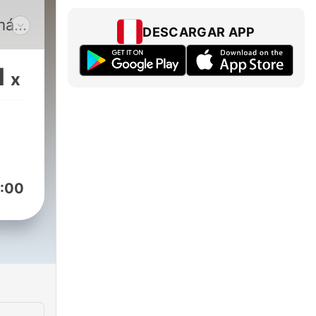
más,
DESCARGAR APP
 no
1
x
de
de
acia
a
dad
:00
o,
s
asts