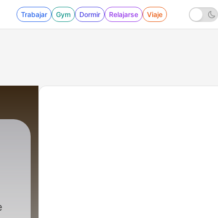
Trabajar
Gym
Dormir
Relajarse
Viaje
a ESP
|
243 - Camino de santidad
e