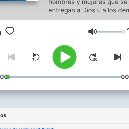
hombres y mujeres que se
entregan a Dios u a los de
en especial a los más
necesitados. Este espacio
Volumen
sólo presenta la santidad 
personas conocidas, sino 
aquellos cuyo mñerito y gr
quedó más bien reducida 
lugares y grupos sociales
menos extensos. La santi
:00
00
es un don de Dios y, por ell
es patrimonio de todos.
Escucha todos los podcast
de Radio María España en
ios
https://radiomaria.es/podc