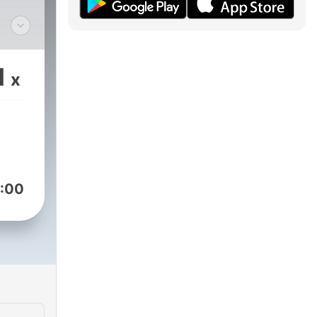
na
1
x
anda
e
:00