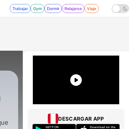
Trabajar
Gym
Dormir
Relajarse
Viaje
a
DESCARGAR APP
que