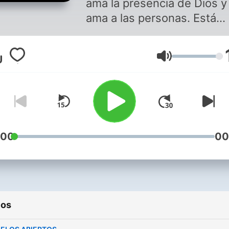
ama la presencia de Dios y
ama a las personas. Está
comprometida con ver a u
generación de íntimos
Volumen
afectando cada área de la
sociedad con el amor del
Padre. Fernando Ariel Mir
& Sandra Galmes. "Casa d
Adoración-Talca-Chile”
:00
00
ios