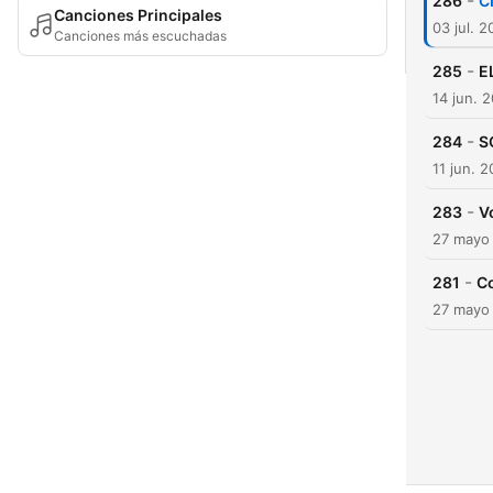
-
286
C
Canciones Principales
03 jul. 
Canciones más escuchadas
-
285
E
14 jun. 
-
284
S
11 jun. 
-
283
V
27 mayo
-
281
Co
27 mayo