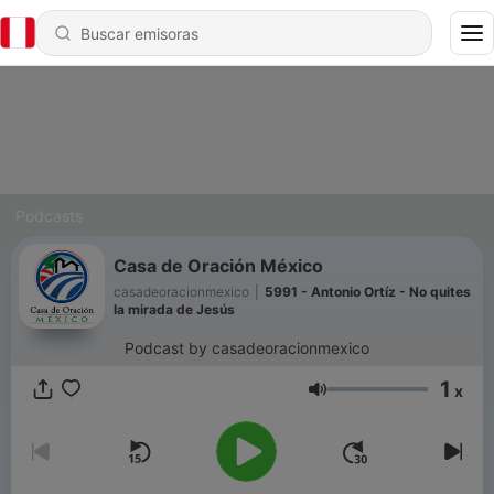
Podcasts
Casa de Oración México
casadeoracionmexico
|
5991 - Antonio Ortíz - No quites
la mirada de Jesús
Podcast by casadeoracionmexico
1
x
Volumen