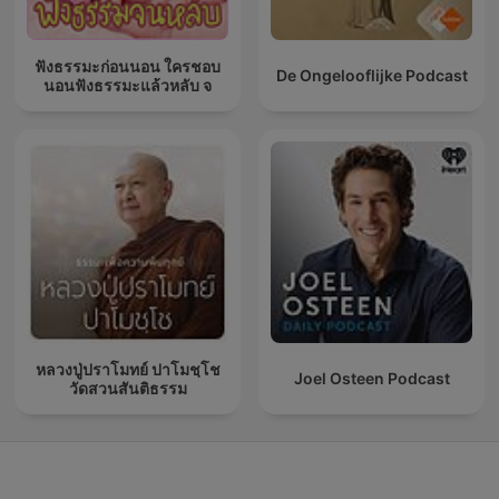
ฟังธรรมะก่อนนอน ใครชอบ
De Ongelooflijke Podcast
นอนฟังธรรมะแล้วหลับ จ
หลวงปู่ปราโมทย์ ปาโมชฺโช
Joel Osteen Podcast
วัดสวนสันติธรรม