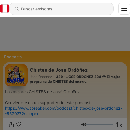
Podcasts
Chistes de Jose Ordóñez
Jose Ordonez
|
329 - JOSÉ ORDÓÑEZ 328 😜 El mejor
programa de CHISTES del mundo.
Los mejores CHISTES de José Ordóñez.
Conviértete en un supporter de este podcast:
https://www.spreaker.com/podcast/chistes-de-jose-ordonez-
-5570272/support
.
1
x
Volumen