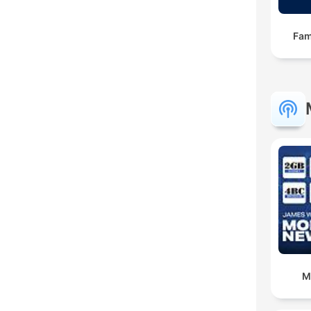
Fam
M