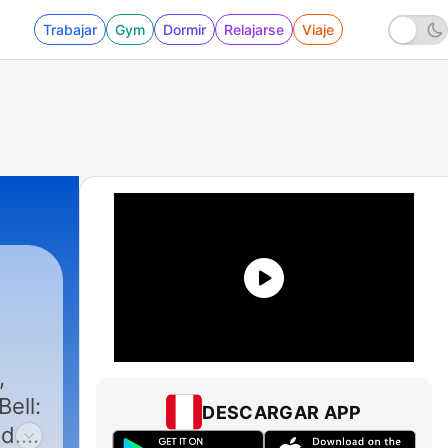
Trabajar
Gym
Dormir
Relajarse
Viaje
,
Bell:
DESCARGAR APP
d.