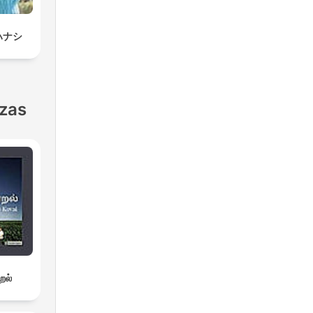
ハナシ
nzas
றல்