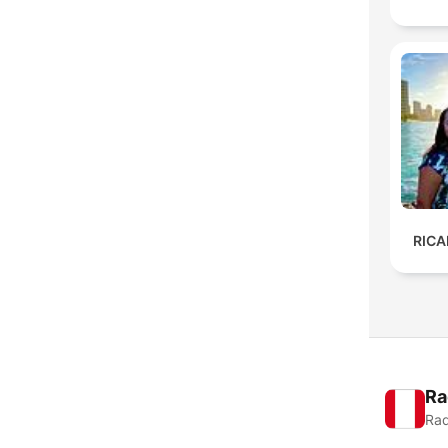
RIC
Ra
Rad