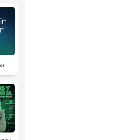
or
entas