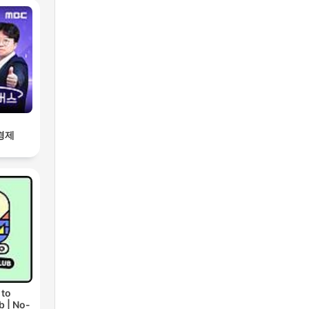
경제
 to
b | No-