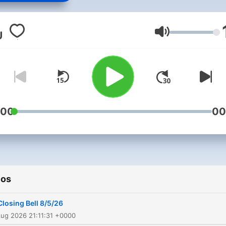
From what’s driving market
moves to how investors ar
reacting, Scott Wapner,
Volumen
Melissa Lee and Michael
Santoli guide listeners thr
each trading session and b
to you some of the biggest
names in business.
:00
00
ios
Closing Bell 8/5/26
ug 2026 21:11:31 +0000