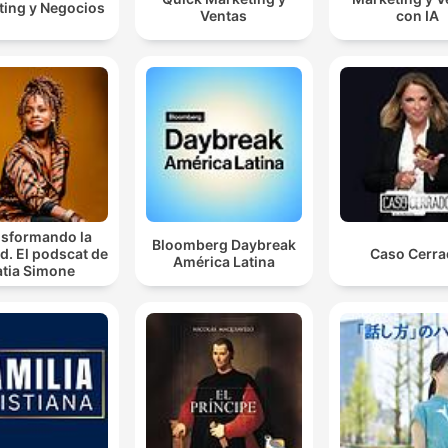
ting y Negocios
Ventas
con IA
nsformando la
Bloomberg Daybreak
ad. El podscat de
Caso Cerr
América Latina
atia Simone