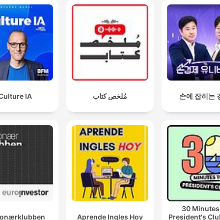
Culture IA
مُلخص كتاب
손에 잡히는 
30 Minutes
lionærklubben
Aprende Ingles Hoy
President's Clu