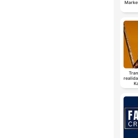
Marke
Tra
realid
K