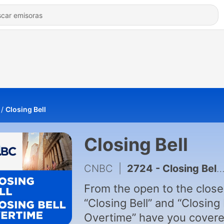
Closing Bell
Closing Bell
CNBC
|
2724 - Closing Bell 8/5/26
From the open to the close
“Closing Bell” and “Closing 
Overtime” have you covere