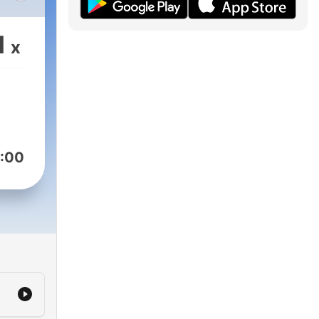
e
1
x
ough
ring
:00