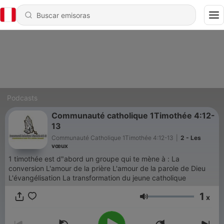
Podcasts
Communauté catholique 1Timothée 4:12-
13
Communauté Catholique 1Timothée 4:12-13
|
2 - Les
vœux
1 timothée est d"abord un groupe qui te mène à : La
conversion L'amour de la prière L'amour de la parole de Dieu
L'évangélisation La transformation du jeune catholique
1
x
Volumen