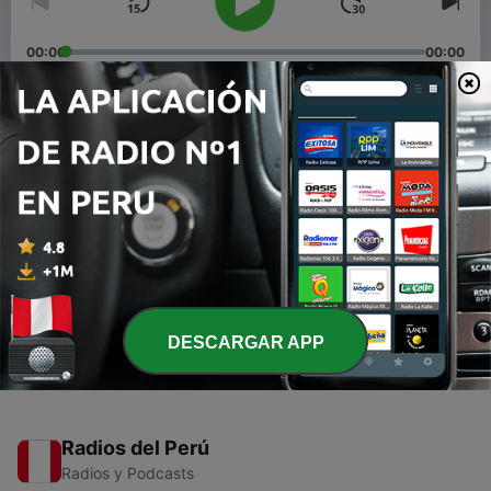
00:00
00:00
Episodios
-
2
Les vœux
06 mayo 2021
-
1
Communauté catholique 1Timothée 4:12-13
(Trailer)
13 abr. 2021
DESCARGAR APP
Radios del Perú
Radios y Podcasts