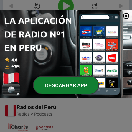
00:00
00:00
Episodios
-
1
La Tecnología y l a Educación en tiempos de
Pandemia COVID-19
02 ago. 2020
DESCARGAR APP
Radios del Perú
Radios y Podcasts