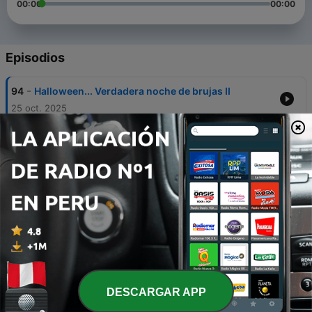
00:00
00:00
Episodios
-
94
Halloween... Verdadera noche de brujas II
25 oct. 2025
-
93
Halloween... Verdadera noche de brujas I
25 oct. 2025
-
92
Conforme a tu fe sea hecho
05 oct. 2025
-
91
Cuando buscas al señor
05 oct. 2025
-
90
Estén alerta
05 oct. 2025
DESCARGAR APP