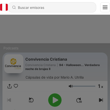
Podcasts
Convivencia Cristiana
Convivencia Cristiana
|
94 - Halloween... Verdadera
noche de brujas II
Cápsulas de vida por Mario A. Utrilla
1
x
Volumen