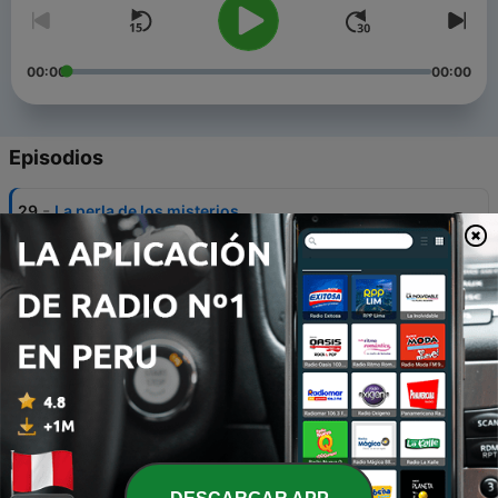
00:00
00:00
Episodios
-
29
La perla de los misterios
05 ago. 2026
-
28
La pequeña astronauta
29 jul. 2026
-
27
La niña que se convirtió en sirena
22 jul. 2026
-
26
La canasta de dulces
15 jul. 2026
-
25
Era temporada de otoño