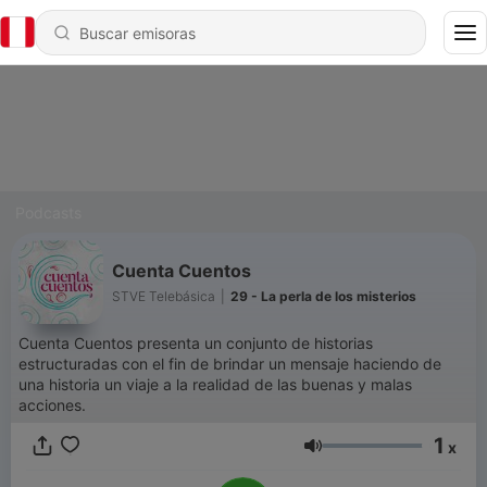
Podcasts
Cuenta Cuentos
STVE Telebásica
|
29 - La perla de los misterios
Cuenta Cuentos presenta un conjunto de historias
estructuradas con el fin de brindar un mensaje haciendo de
una historia un viaje a la realidad de las buenas y malas
acciones.
1
x
Volumen