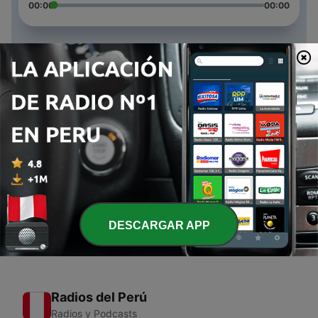
00:00
00:00
Episodios
-
3
Cultura brasileña
27 abr. 2021
-
2
Podcast
27 abr. 2021
-
1
J
27 abr. 2021
DESCARGAR APP
Radios del Perú
Radios y Podcasts