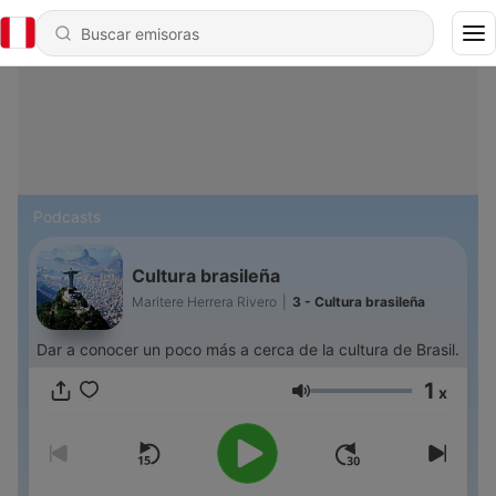
Podcasts
Cultura brasileña
Maritere Herrera Rivero
|
3 - Cultura brasileña
Dar a conocer un poco más a cerca de la cultura de Brasil.
1
x
Volumen