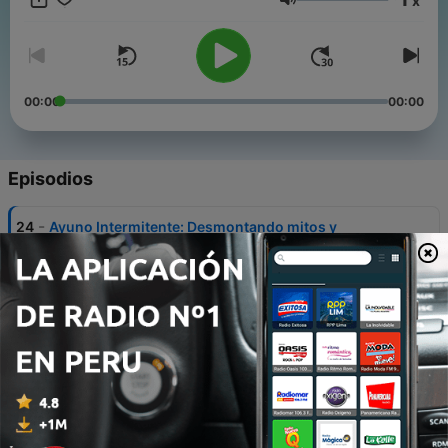
x
Volumen
00:00
00:00
Episodios
-
24
Ayuno Intermitente: Desmontando mitos y
entendiendo la ciencia detrás de sus beneficios y
riesgos
19 sep. 2025
-
23
Proteínas: Más allá del músculo y la dieta perfecta
12 sep. 2025
-
22
Agua de mar: ¿Moda milagrosa o suplemento
mineral con base científica?
05 sep. 2025