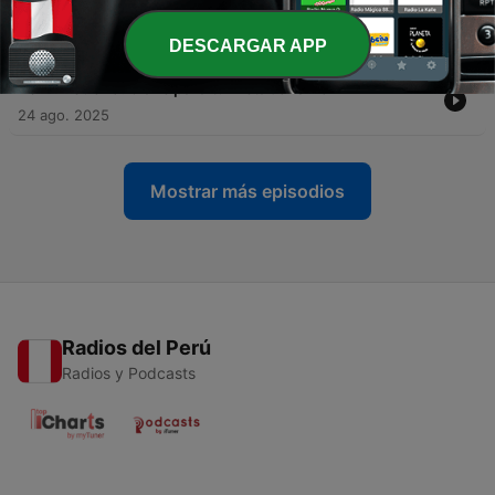
-
21
Colesterol: ¿Amigo o enemigo?
27 ago. 2025
DESCARGAR APP
-
20
El Sueño: Clave para tu metabolismo
24 ago. 2025
Mostrar más episodios
Radios del Perú
Radios y Podcasts