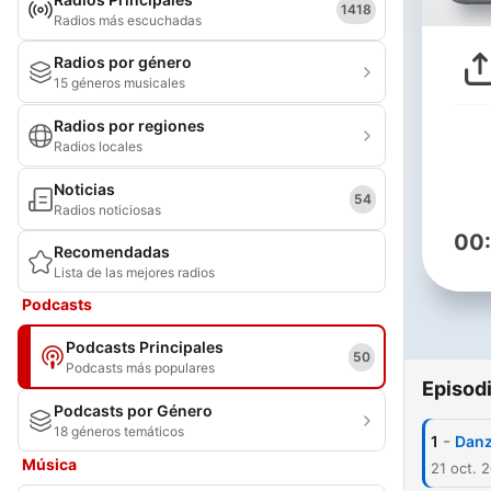
1418
Radios más escuchadas
Radios por género
15 géneros musicales
Radios por regiones
Radios locales
Noticias
54
Radios noticiosas
00
Recomendadas
Lista de las mejores radios
Podcasts
Podcasts Principales
50
Podcasts más populares
Episod
Podcasts por Género
18 géneros temáticos
-
1
Danz
Música
21 oct. 