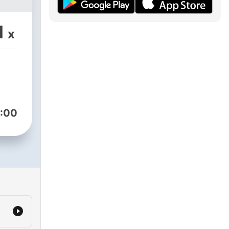
1
x
:00