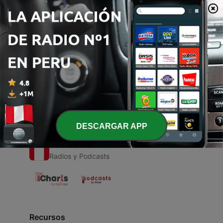
00:00
00:00
Episodios
-
1
Dard
20 sep. 2020
DESCARGAR APP
Radios del Perú
Radios y Podcasts
Recursos