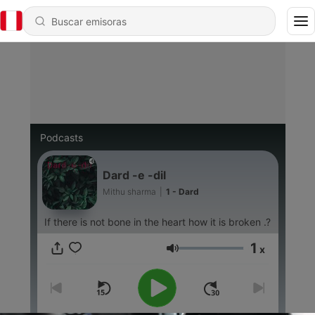
Podcasts
Dard -e -dil
Mithu sharma
|
1 - Dard
If there is not bone in the heart how it is broken .?
1
x
Volumen