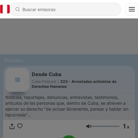
Podcasts
Desde Cuba
Cuba Podcast
|
223 - Arrestados activistas de
Derechos Humanos
Noticias, reportajes, denuncias, entrevistas, testimonios,
artículos de las personas que, dentro de Cuba, se atreven a
ejercer su derecho "de actuar libremente, pensar y hablar sin
hipocresía"...
1
x
Volumen