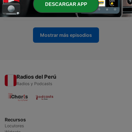
-
219
Agresiones con piedras y asfaltil a disidentes
DESCARGAR APP
villaclareños
28 nov. 2013
Mostrar más episodios
Radios del Perú
Radios y Podcasts
Recursos
Locutores
Widgets