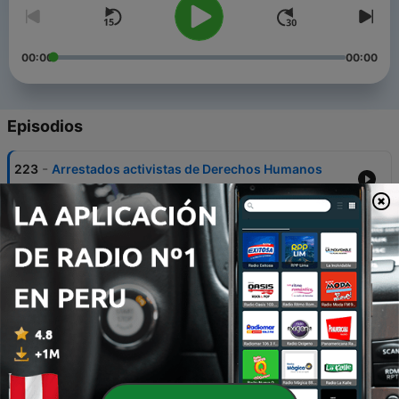
00:00
00:00
Episodios
-
223
Arrestados activistas de Derechos Humanos
04 dic. 2013
-
222
Otro activista de UNPACU agredido a
machetazos
02 dic. 2013
-
221
Lo que no se dice ni se reconoce
01 dic. 2013
-
220
Delincuentes internacionales
29 nov. 2013