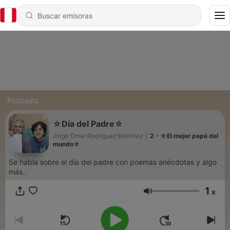
Podcasts
☆Día del Padre☆
Jorge Omar Rodriguez Martínez
|
2 - ☆El mejor papá del
mundo☆
Se habla sobre el día del padre con poemas anécdotas y algo
más..
1
x
Volumen