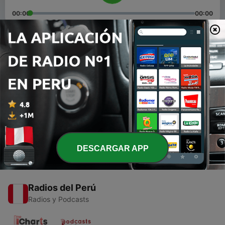
00:00
00:00
Episodios
-
2
☆El mejor papá del mundo☆
22 jun. 2021
-
1
Día del padre
22 jun. 2021
DESCARGAR APP
Radios del Perú
Radios y Podcasts